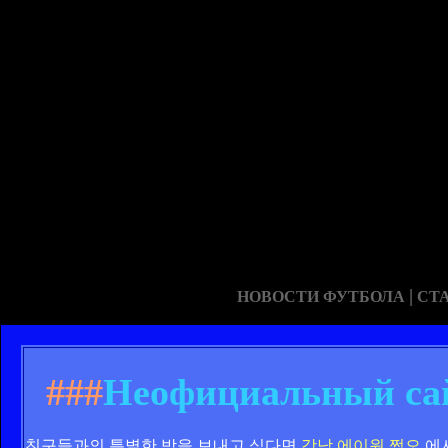
|
НОВОСТИ ФУТБОЛА
СТ
###
Неофициальный сай
친구들과의 특별한 밤을 보내고 싶다면
강남 에이원 쩜오
에서