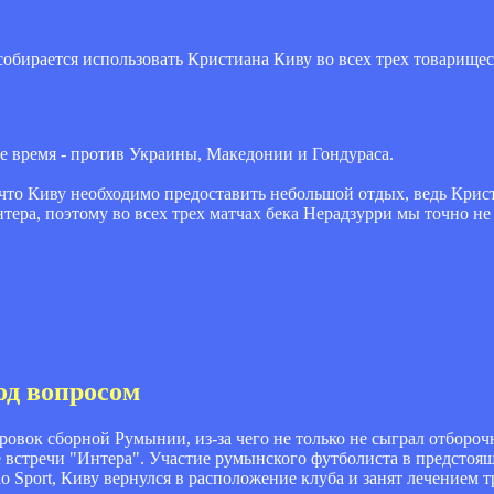
собирается использовать Кристиана Киву во всех трех товарище
 время - против Украины, Македонии и Гондураса.
что Киву необходимо предоставить небольшой отдых, ведь Кри
тера, поэтому во всех трех матчах бека Нерадзурри мы точно не
од вопросом
овок сборной Румынии, из-за чего не только не сыграл отбороч
встречи "Интера". Участие румынского футболиста в предстояще
llo Sport, Киву вернулся в расположение клуба и занят лечени