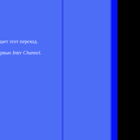
ает этот переход.
тервью
Inter Channel.