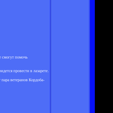
е смогут помочь
идется провести в лазарете.
 пара ветеранов Кордоба-