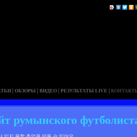
|
|
|
|
АТЬИ
ОБЗОРЫ
ВИДЕО
РЕЗУЛЬТАТЫ LIVE
КОНТАКТ
т румынского футболист
 잊지 못할 추억을 만들 수 있어요.