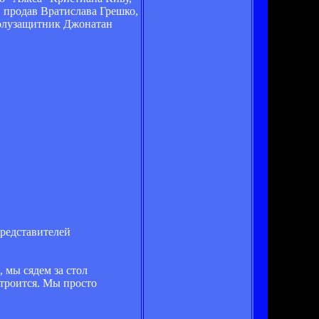
 продав Вратислава Грешко,
 полузащитник Джонатан
представителей
 мы сядем за стол
строится. Мы просто