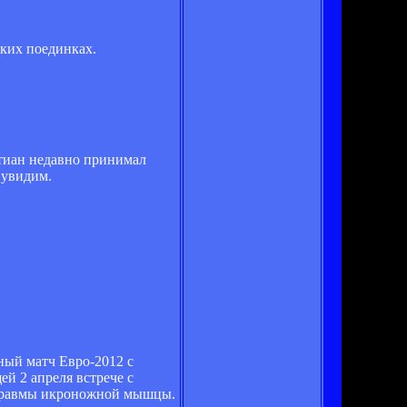
ских поединках.
стиан недавно принимал
 увидим.
ный матч Евро-2012 с
й 2 апреля встрече с
ем травмы икроножной мышцы.