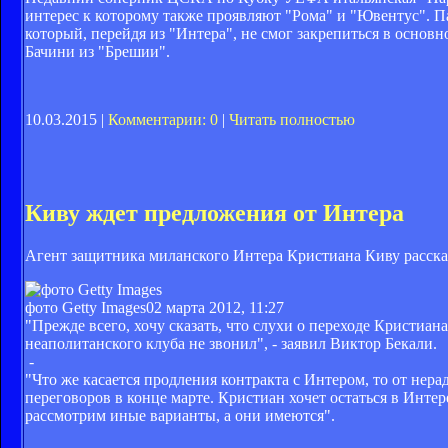
интерес к которому также проявляют "Рома" и "Ювентус". П
который, перейдя из "Интера", не смог закрепиться в осно
Бачини из "Брешии".
10.03.2015 |
Комментарии: 0
|
Читать полностью
Киву ждет предложения от Интера
Агент защитника миланского Интера Кристиана Киву рассказ
фото Getty Images
02 марта 2012, 11:27
"Прежде всего, хочу сказать, что слухи о переходе Кристиа
неаполитанского клуба не звонил", - заявил Виктор Бекали.
-
"Что же касается продления контракта с Интером, то от нер
переговоров в конце марте. Кристиан хочет остаться в Интер
рассмотрим иные варианты, а они имеются".