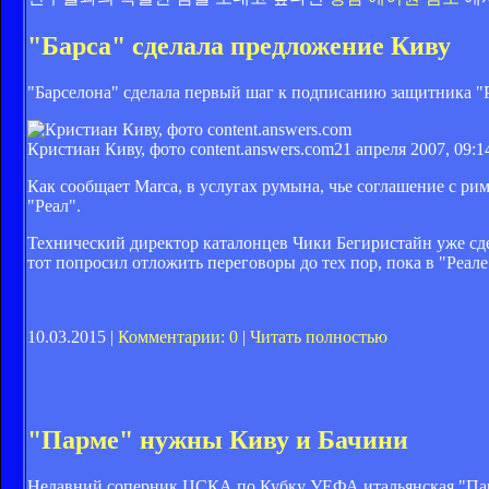
"Барса" сделала предложение Киву
"Барселона" сделала первый шаг к подписанию защитника "
Кристиан Киву, фото content.answers.com
21 апреля 2007, 09:1
Как сообщает Marca, в услугах румына, чье соглашение с ри
"Реал".
Технический директор каталонцев Чики Бегиристайн уже сд
тот попросил отложить переговоры до тех пор, пока в "Реале
10.03.2015 |
Комментарии: 0
|
Читать полностью
"Парме" нужны Киву и Бачини
Недавний соперник ЦСКА по Кубку УЕФА итальянская "Парм