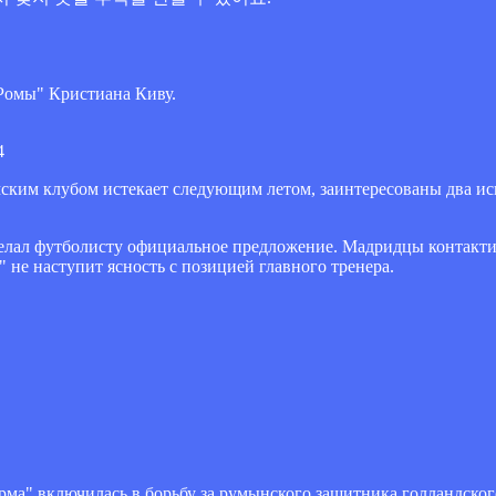
Ромы" Кристиана Киву.
4
мским клубом истекает следующим летом, заинтересованы два исп
елал футболисту официальное предложение. Мадридцы контактир
" не наступит ясность с позицией главного тренера.
а" включилась в борьбу за румынского защитника голландског