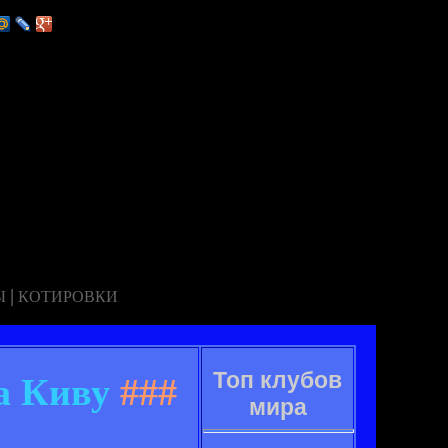
|
Ы
КОТИРОВКИ
Топ клубов
а Киву
###
мира