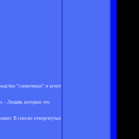
одство "сливочных" и агент
и. - Людям, которые это
пешит. В списке отвергнутых