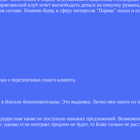
армезанский клуб хочет высвободить деньги на покупку румына,
вном составе. Помимо Киву, в сферу интересов "Пармы" попал и
ал о перспективах своего клиента.
на в Наполи безосновательны. Это выдумка. Лично мне никто из 
адзурри нам также не поступало никаких предложений. Возможно,
е, однако если контракт продлен не будет, то Киву сильно не рас