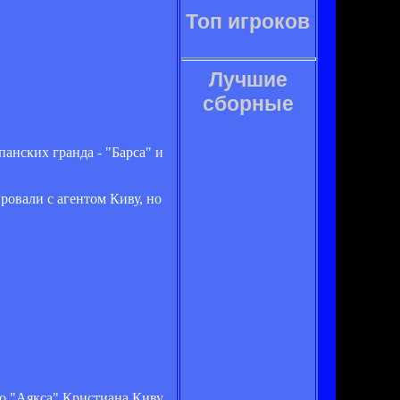
Топ игроков
Лучшие
сборные
анских гранда - "Барса" и
овали с агентом Киву, но
о "Аякса" Кристиана Киву,