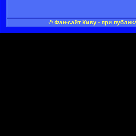
© Фан-сайт Киву - при публи