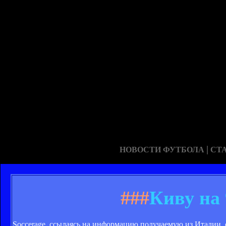
|
НОВОСТИ ФУТБОЛА
СТ
###
Киву на
Soccerage, ссылаясь на информацию получаемую из Италии, 