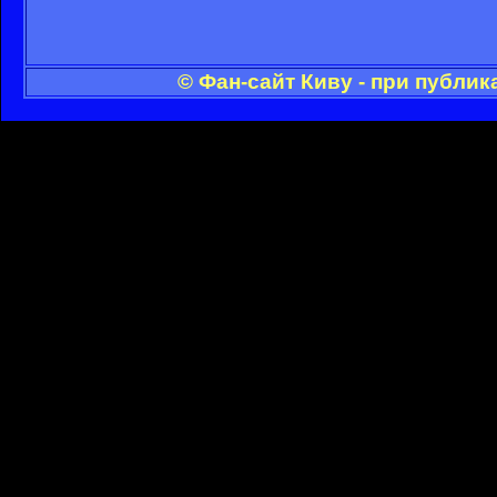
© Фан-сайт Киву - при публи