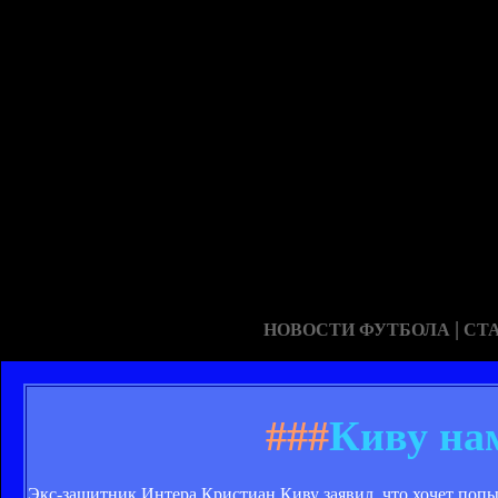
|
НОВОСТИ ФУТБОЛА
СТ
###
Киву на
Экс-защитник Интера Кристиан Киву заявил, что хочет попы