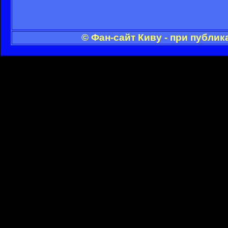
© Фан-сайт Киву - при публи