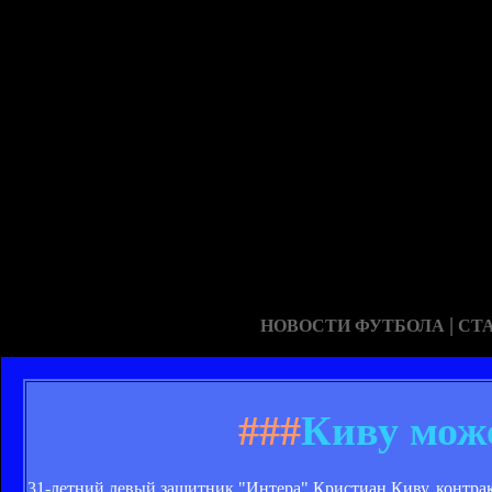
|
НОВОСТИ ФУТБОЛА
СТ
###
Киву може
31-летний левый защитник "Интера" Кристиан Киву, контракт