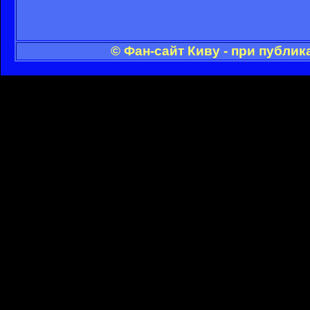
© Фан-сайт Киву - при публи