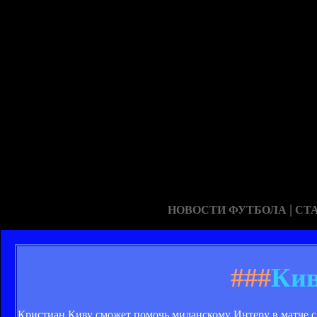
|
НОВОСТИ ФУТБОЛА
СТ
###
Кив
Кристиан Киву сможет помочь миланскому Интеру в матче с