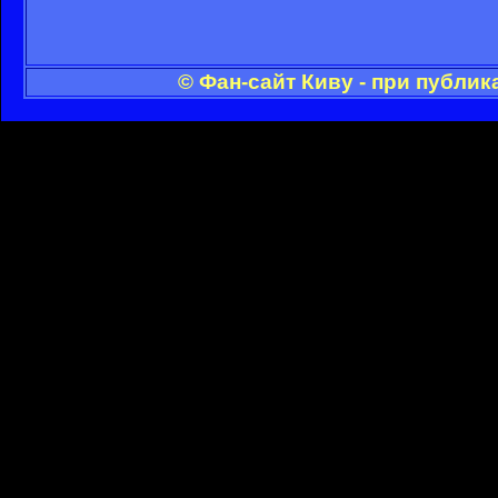
© Фан-сайт Киву - при публи