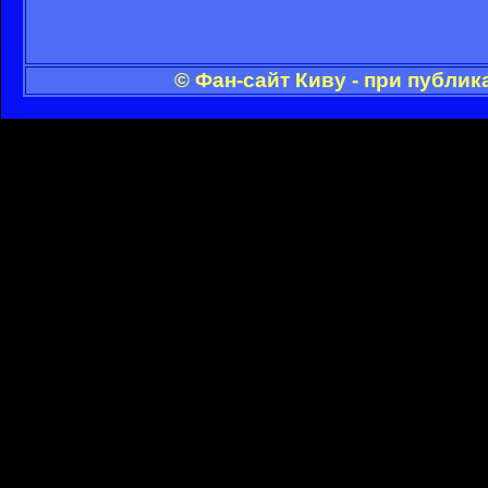
© Фан-сайт Киву - при публи