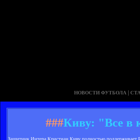
|
НОВОСТИ ФУТБОЛА
СТ
###
Киву: "Все в 
Защитник Интера Кристиан Киву полностью поддерживает Ра