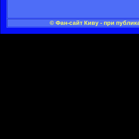
© Фан-сайт Киву - при публи