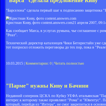
"Барса" сделала предложение Киву
"Барселона" сделала первый шаг к подписанию защитника "
Кристиан Киву, фото content.answers.com
21 апреля 2007, 09:1
Как сообщает Marca, в услугах румына, чье соглашение с ри
"Реал".
Технический директор каталонцев Чики Бегиристайн уже сд
тот попросил отложить переговоры до тех пор, пока в "Реале
10.03.2015 |
Комментарии: 0
|
Читать полностью
"Парме" нужны Киву и Бачини
Недавний соперник ЦСКА по Кубку УЕФА итальянская "Парм
интерес к которому также проявляют "Рома" и "Ювентус". П
который, перейдя из "Интера", не смог закрепиться в осно