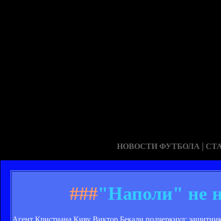
|
НОВОСТИ ФУТБОЛА
СТ
###
"Наполи" не 
Агент Кристиана Киву Виктор Бекали подчеркнул: защитника