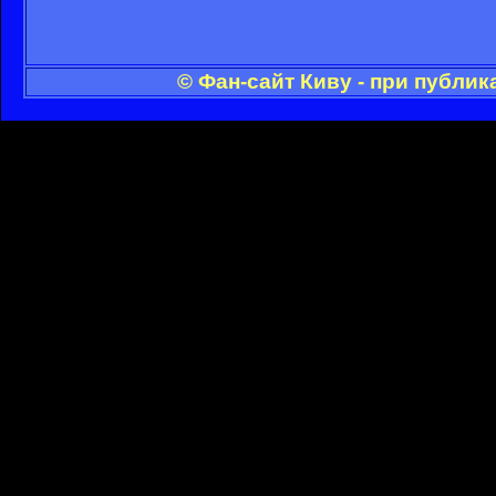
© Фан-сайт Киву - при публи