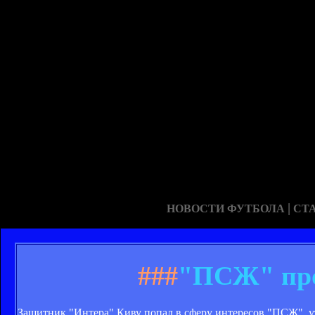
|
НОВОСТИ ФУТБОЛА
СТ
###
"ПСЖ" про
Защитник "Интера" Киву попал в сферу интересов "ПСЖ", у