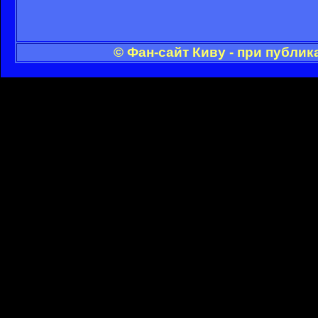
© Фан-сайт Киву - при публи